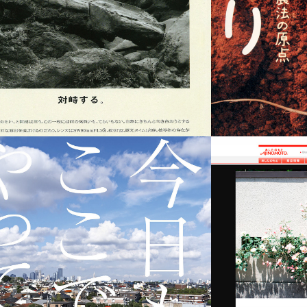
ニコン
永
オオゼキ