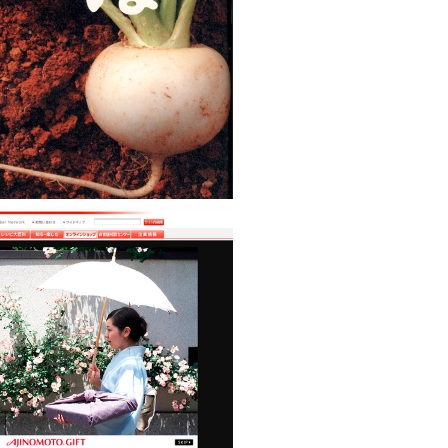
田農法
味の素