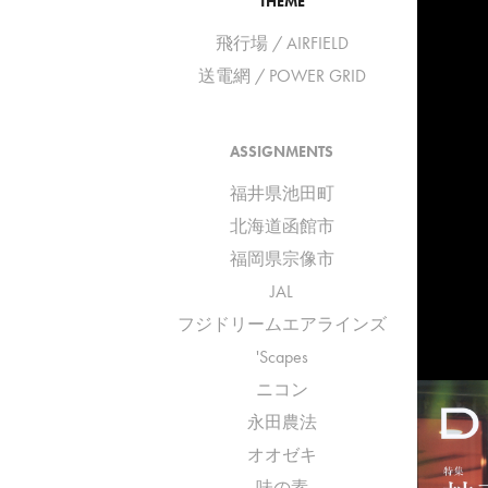
THEME
飛行場 / AIRFIELD
送電網 / POWER GRID
ASSIGNMENTS
福井県池田町
北海道函館市
福岡県宗像市
JAL
フジドリームエアラインズ
'Scapes
ニコン
永田農法
オオゼキ
味の素