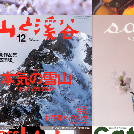
山と渓谷
お