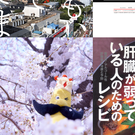
おい
甘熟王